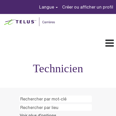
Langue
Créer ou afficher un profil
Technicians
FR
Technicien
CA
Voir plus d’options