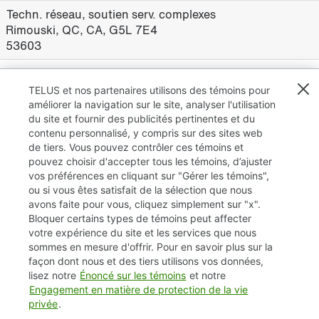
Techn. réseau, soutien serv. complexes
Rimouski, QC, CA, G5L 7E4
53603
technicien(ne), Télécom, réseau et réseautique
Québec, QC, CA, G1P 4R4
TELUS et nos partenaires utilisons des témoins pour
55290
améliorer la navigation sur le site, analyser l'utilisation
du site et fournir des publicités pertinentes et du
contenu personnalisé, y compris sur des sites web
de tiers. Vous pouvez contrôler ces témoins et
pouvez choisir d'accepter tous les témoins, d’ajuster
Résultats
1 – 4
sur
4
vos préférences en cliquant sur "Gérer les témoins",
ou si vous êtes satisfait de la sélection que nous
avons faite pour vous, cliquez simplement sur "x".
Bloquer certains types de témoins peut affecter
TELUS.com
votre expérience du site et les services que nous
sommes en mesure d'offrir. Pour en savoir plus sur la
Vie privée / Cookies (témoins)
façon dont nous et des tiers utilisons vos données,
lisez notre
Énoncé sur les témoins
et notre
Accessibilité
Engagement en matière de protection de la vie
privée
.