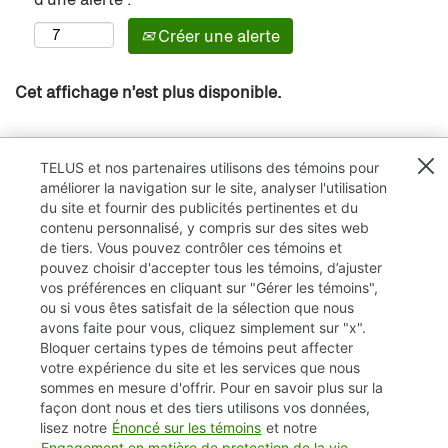
Créer une alerte
Cet affichage n’est plus disponible.
TELUS et nos partenaires utilisons des témoins pour
améliorer la navigation sur le site, analyser l'utilisation
du site et fournir des publicités pertinentes et du
contenu personnalisé, y compris sur des sites web
de tiers. Vous pouvez contrôler ces témoins et
pouvez choisir d'accepter tous les témoins, d’ajuster
vos préférences en cliquant sur "Gérer les témoins",
ou si vous êtes satisfait de la sélection que nous
avons faite pour vous, cliquez simplement sur "x".
Bloquer certains types de témoins peut affecter
TELUS.com
votre expérience du site et les services que nous
sommes en mesure d'offrir. Pour en savoir plus sur la
Vie privée / Cookies (témoins)
façon dont nous et des tiers utilisons vos données,
lisez notre
Énoncé sur les témoins
et notre
Accessibilité
Engagement en matière de protection de la vie