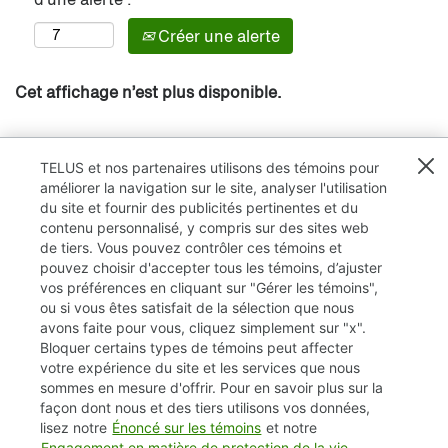
Créer une alerte
Cet affichage n’est plus disponible.
TELUS et nos partenaires utilisons des témoins pour
améliorer la navigation sur le site, analyser l'utilisation
du site et fournir des publicités pertinentes et du
contenu personnalisé, y compris sur des sites web
de tiers. Vous pouvez contrôler ces témoins et
pouvez choisir d'accepter tous les témoins, d’ajuster
vos préférences en cliquant sur "Gérer les témoins",
ou si vous êtes satisfait de la sélection que nous
avons faite pour vous, cliquez simplement sur "x".
Bloquer certains types de témoins peut affecter
TELUS.com
votre expérience du site et les services que nous
sommes en mesure d'offrir. Pour en savoir plus sur la
Vie privée / Cookies (témoins)
façon dont nous et des tiers utilisons vos données,
lisez notre
Énoncé sur les témoins
et notre
Accessibilité
Engagement en matière de protection de la vie