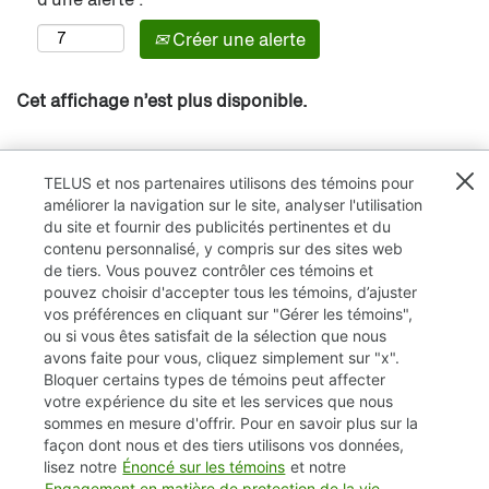
Créer une alerte
Cet affichage n’est plus disponible.
TELUS et nos partenaires utilisons des témoins pour
améliorer la navigation sur le site, analyser l'utilisation
du site et fournir des publicités pertinentes et du
contenu personnalisé, y compris sur des sites web
de tiers. Vous pouvez contrôler ces témoins et
pouvez choisir d'accepter tous les témoins, d’ajuster
vos préférences en cliquant sur "Gérer les témoins",
ou si vous êtes satisfait de la sélection que nous
avons faite pour vous, cliquez simplement sur "x".
Bloquer certains types de témoins peut affecter
TELUS.com
votre expérience du site et les services que nous
sommes en mesure d'offrir. Pour en savoir plus sur la
Vie privée / Cookies (témoins)
façon dont nous et des tiers utilisons vos données,
lisez notre
Énoncé sur les témoins
et notre
Accessibilité
Engagement en matière de protection de la vie