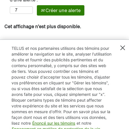
Créer une alerte
Cet affichage n’est plus disponible.
TELUS et nos partenaires utilisons des témoins pour
améliorer la navigation sur le site, analyser l'utilisation
du site et fournir des publicités pertinentes et du
contenu personnalisé, y compris sur des sites web
de tiers. Vous pouvez contrôler ces témoins et
pouvez choisir d'accepter tous les témoins, d’ajuster
vos préférences en cliquant sur "Gérer les témoins",
ou si vous êtes satisfait de la sélection que nous
avons faite pour vous, cliquez simplement sur "x".
Bloquer certains types de témoins peut affecter
TELUS.com
votre expérience du site et les services que nous
sommes en mesure d'offrir. Pour en savoir plus sur la
Vie privée / Cookies (témoins)
façon dont nous et des tiers utilisons vos données,
lisez notre
Énoncé sur les témoins
et notre
Accessibilité
Engagement en matière de protection de la vie