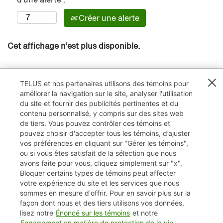
Créer une alerte
Cet affichage n’est plus disponible.
TELUS et nos partenaires utilisons des témoins pour
améliorer la navigation sur le site, analyser l'utilisation
du site et fournir des publicités pertinentes et du
contenu personnalisé, y compris sur des sites web
de tiers. Vous pouvez contrôler ces témoins et
pouvez choisir d'accepter tous les témoins, d’ajuster
vos préférences en cliquant sur "Gérer les témoins",
ou si vous êtes satisfait de la sélection que nous
avons faite pour vous, cliquez simplement sur "x".
Bloquer certains types de témoins peut affecter
TELUS.com
votre expérience du site et les services que nous
sommes en mesure d'offrir. Pour en savoir plus sur la
Vie privée / Cookies (témoins)
façon dont nous et des tiers utilisons vos données,
lisez notre
Énoncé sur les témoins
et notre
Accessibilité
Engagement en matière de protection de la vie