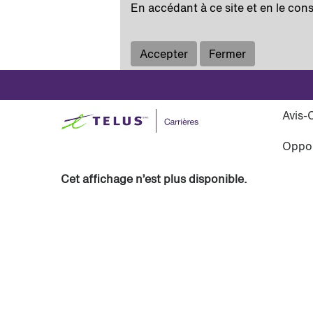
En accédant à ce site et en le cons
Voir plus d’options
Accepter
Fermer
Sélectionnez la fréquence (en jours) de récep
Avis-
Créer une alerte
Oppor
Cet affichage n’est plus disponible.