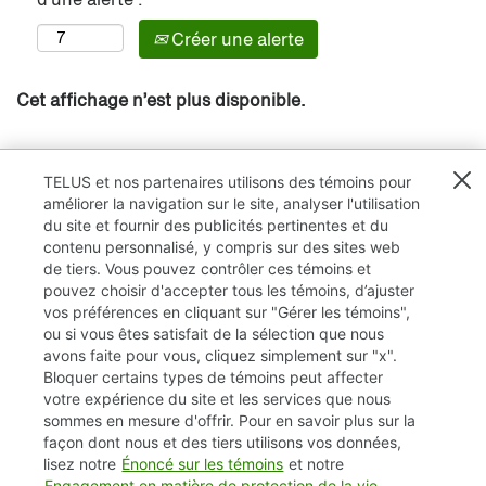
Créer une alerte
Cet affichage n’est plus disponible.
TELUS et nos partenaires utilisons des témoins pour
améliorer la navigation sur le site, analyser l'utilisation
du site et fournir des publicités pertinentes et du
contenu personnalisé, y compris sur des sites web
de tiers. Vous pouvez contrôler ces témoins et
pouvez choisir d'accepter tous les témoins, d’ajuster
vos préférences en cliquant sur "Gérer les témoins",
ou si vous êtes satisfait de la sélection que nous
avons faite pour vous, cliquez simplement sur "x".
Bloquer certains types de témoins peut affecter
TELUS.com
votre expérience du site et les services que nous
sommes en mesure d'offrir. Pour en savoir plus sur la
Vie privée / Cookies (témoins)
façon dont nous et des tiers utilisons vos données,
lisez notre
Énoncé sur les témoins
et notre
Accessibilité
Engagement en matière de protection de la vie