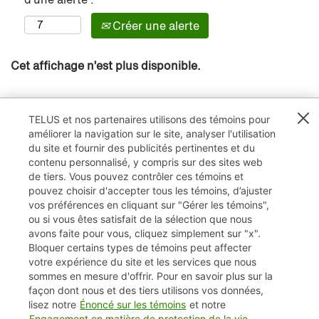
Créer une alerte
Cet affichage n’est plus disponible.
TELUS et nos partenaires utilisons des témoins pour
améliorer la navigation sur le site, analyser l'utilisation
du site et fournir des publicités pertinentes et du
contenu personnalisé, y compris sur des sites web
de tiers. Vous pouvez contrôler ces témoins et
pouvez choisir d'accepter tous les témoins, d’ajuster
vos préférences en cliquant sur "Gérer les témoins",
ou si vous êtes satisfait de la sélection que nous
avons faite pour vous, cliquez simplement sur "x".
Bloquer certains types de témoins peut affecter
TELUS.com
votre expérience du site et les services que nous
sommes en mesure d'offrir. Pour en savoir plus sur la
Vie privée / Cookies (témoins)
façon dont nous et des tiers utilisons vos données,
lisez notre
Énoncé sur les témoins
et notre
Accessibilité
Engagement en matière de protection de la vie