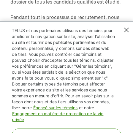
dossier de tous les candidats qualifiés est étudié.
Pendant tout le processus de recrutement, nous
tenons compte des besoins particuliers des
candidats handicapés, au besoin.
TELUS et nos partenaires utilisons des témoins pour
améliorer la navigation sur le site, analyser l'utilisation
du site et fournir des publicités pertinentes et du
contenu personnalisé, y compris sur des sites web
de tiers. Vous pouvez contrôler ces témoins et
Postuler maintenant »
pouvez choisir d'accepter tous les témoins, d’ajuster
vos préférences en cliquant sur "Gérer les témoins",
ou si vous êtes satisfait de la sélection que nous
avons faite pour vous, cliquez simplement sur "x".
Bloquer certains types de témoins peut affecter
TELUS.com
votre expérience du site et les services que nous
sommes en mesure d'offrir. Pour en savoir plus sur la
Vie privée / Cookies (témoins)
façon dont nous et des tiers utilisons vos données,
lisez notre
Énoncé sur les témoins
et notre
Accessibilité
Engagement en matière de protection de la vie
privée
.