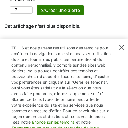
Créer une alerte
Cet affichage n’est plus disponible.
TELUS et nos partenaires utilisons des témoins pour
améliorer la navigation sur le site, analyser l'utilisation
du site et fournir des publicités pertinentes et du
contenu personnalisé, y compris sur des sites web
de tiers. Vous pouvez contrôler ces témoins et
pouvez choisir d'accepter tous les témoins, d’ajuster
vos préférences en cliquant sur "Gérer les témoins",
ou si vous êtes satisfait de la sélection que nous
avons faite pour vous, cliquez simplement sur "x".
Bloquer certains types de témoins peut affecter
TELUS.com
votre expérience du site et les services que nous
sommes en mesure d'offrir. Pour en savoir plus sur la
Vie privée / Cookies (témoins)
façon dont nous et des tiers utilisons vos données,
lisez notre
Énoncé sur les témoins
et notre
Accessibilité
Engagement en matière de protection de la vie