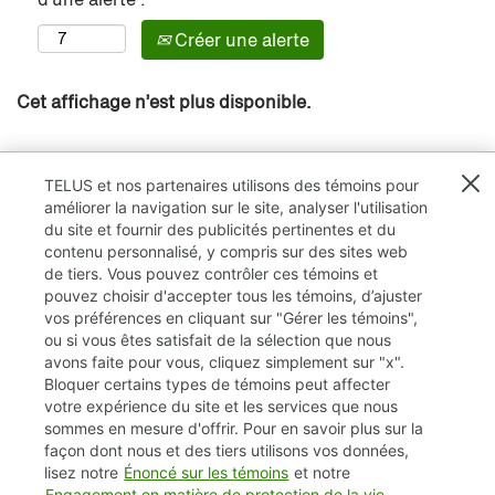
Créer une alerte
Cet affichage n’est plus disponible.
TELUS et nos partenaires utilisons des témoins pour
améliorer la navigation sur le site, analyser l'utilisation
du site et fournir des publicités pertinentes et du
contenu personnalisé, y compris sur des sites web
de tiers. Vous pouvez contrôler ces témoins et
pouvez choisir d'accepter tous les témoins, d’ajuster
vos préférences en cliquant sur "Gérer les témoins",
ou si vous êtes satisfait de la sélection que nous
avons faite pour vous, cliquez simplement sur "x".
Bloquer certains types de témoins peut affecter
TELUS.com
votre expérience du site et les services que nous
sommes en mesure d'offrir. Pour en savoir plus sur la
Vie privée / Cookies (témoins)
façon dont nous et des tiers utilisons vos données,
lisez notre
Énoncé sur les témoins
et notre
Accessibilité
Engagement en matière de protection de la vie