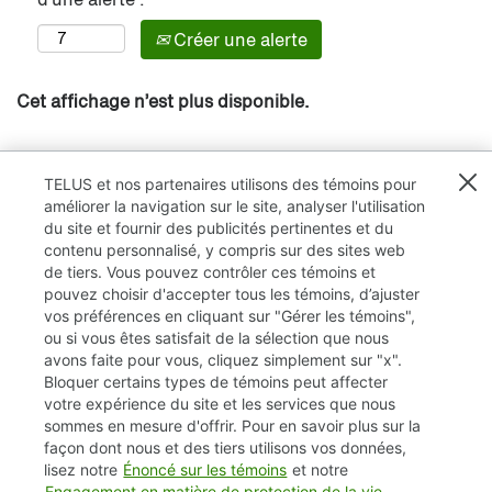
Créer une alerte
Cet affichage n’est plus disponible.
TELUS et nos partenaires utilisons des témoins pour
améliorer la navigation sur le site, analyser l'utilisation
du site et fournir des publicités pertinentes et du
contenu personnalisé, y compris sur des sites web
de tiers. Vous pouvez contrôler ces témoins et
pouvez choisir d'accepter tous les témoins, d’ajuster
vos préférences en cliquant sur "Gérer les témoins",
ou si vous êtes satisfait de la sélection que nous
avons faite pour vous, cliquez simplement sur "x".
Bloquer certains types de témoins peut affecter
TELUS.com
votre expérience du site et les services que nous
sommes en mesure d'offrir. Pour en savoir plus sur la
Vie privée / Cookies (témoins)
façon dont nous et des tiers utilisons vos données,
lisez notre
Énoncé sur les témoins
et notre
Accessibilité
Engagement en matière de protection de la vie