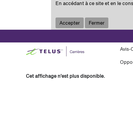
En accédant à ce site et en le cons
Voir plus d’options
Accepter
Fermer
Sélectionnez la fréquence (en jours) de récep
Avis-
Créer une alerte
Oppor
Cet affichage n’est plus disponible.