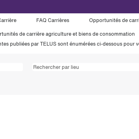
Carrière
FAQ Carrières
Opportunités de car
 pour
"Operations".
tunités de carrière agriculture et biens de consommation
 vacant correspondant à «
».
Operations
centes publiées par TELUS sont énumérées ci-dessous pour 