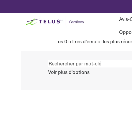
(page
Accueil
|
chez TELUS
actuelle)
Avis-
Résultats de la recherche
Oppor
Il n’y a actuellement aucun poste
Les 0 offres d’emploi les plus ré
Voir plus d’options