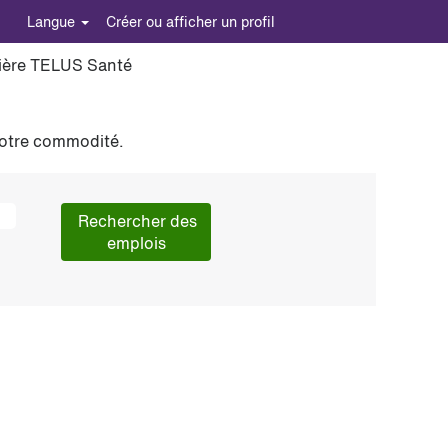
Langue
Créer ou afficher un profil
rière TELUS Santé
votre commodité.